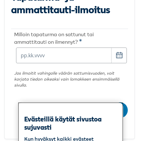
ammattitauti-ilmoitus
Milloin tapaturma on sattunut tai
*
ammattitauti on ilmennyt?
Valitse
Milloin
päivämä
tapaturma
sattui tai
ammattitauti
Jos ilmoitit vahingolle väärän sattumisvuoden, voit
ilmeni? Kirjoita
korjata tiedon oikeaksi vain lomakkeen ensimmäisellä
päivämäärä
sivulla.
muodossa
pp.kk.vvvv. Jos
ilmoitit
vahingolle
Seuraava
väärän
Evästeillä käytät sivustoa
sattumisvuoden,
sujuvasti
voit korjata
tiedon oikeaksi
Kun hyväksyt kaikki evästeet