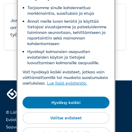
vain lomakkeen
ensimmäisellä
Tarjoamme sinulle kohdennettua
sivulla.
markkinointia, suosituksia ja etuja
Jos sinulla tai työntekijälläsi epäillään
Annat meille luvan kerätä ja käyttää
tietojasi sivustojemme ja palveluidemme
ammattitautia, voit hakea korvausta
toiminnan seurantaan, kehittämiseen ja
työtapaturmavakuutuksesta.
raportointiin sekä mainonnan
kohdentamiseen
Hyväksyt kolmansien osapuolten
evästeiden käytön ja tietojesi
luovuttamisen kolmansille osapuolille.
Voit hyväksyä kaikki evästeet, jatkaa vain
välttämättömillä tai muokata suostumuksia
asetuksissa.
Lue lisää evästeistä
,
,
,
,
Avautuu
Avautuu
Avautuu
Avautuu
uuteen
uuteen
uuteen
uuteen
Hyväksy kaikki
ikkunaan
ikkunaan
ikkunaan
ikkunaan
© LähiTapiola 2023
/
Turvallisuus ja käyttöehdot
/
Valitse evästeet
Evästeet
/
Henkilötietojen käsittely
/
Saavutettavuusseloste