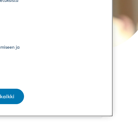
setuksista
vakuutustodistuksen. Sen avulla
vahingoittunut saa tapaturmaan
liittyvän sairaanhoidon ja lääkkeet
maksutta. Hoitolaitos ja lääkäri
voivat laskuttaa suoraan
vakuutusyhtiötä.
ämiseen ja
Jos tapaturma on aiheuttanut yli
kolme päivää sairauslomaa, täytä
vakuutustodistuksen lisäksi
tapaturma- tai ammattitauti-
ilmoitus.
kaikki