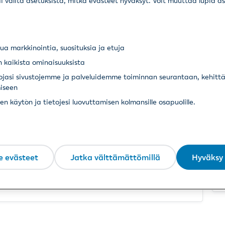
ai valita asetuksista, mitkä evästeet hyväksyt. Voit muuttaa lupia a
Valitse
a markkinointia, suosituksia ja etuja
apaturma
päivämäärä
 kaikista ominaisuuksista
auti
tojasi sivustojemme ja palveluidemme toiminnan seurantaan, kehitt
irjoita
a on sattunut tai ammattitauti on ilmennyt ennen
iseen
rä
a yhteyttä korvauspalveluumme.
pp.kk.vvvv.
 käytön ja tietojesi luovuttamisen kolmansille osapuolille.
urma on
ai
auti on
ennen
Seuraava
ota
e evästeet
Jatka välttämättömillä
Hyväksy 
alveluumme.