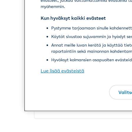
Vakuutustodistus
evästeet, jatkaa välttämättömillä evästeillä t
myöhemmin.
Kun hyväksyt kaikki evästeet
Milloin tapaturma
Pystymme tarjoamaan sinulle kohdennettu
Milloin t
sattui tai ammattitauti
sattui tai
Käytät sivustoa sujuvammin ja hyödyt sen
*
ilmeni?
ammattit
Annat meille luvan kerätä ja käyttää tie
ilmeni?. K
Jos tapaturm
raportointiin sekä mainonnan kohdentam
päivämää
1.1.2016, ot
muodossa 
Hyväksyt kolmansien osapuolten evästeiden
Jos tapat
sattunut t
Lue lisää evästeistä
ammattit
ilmennyt 
1.1.2016, 
Valits
yhteyttä
korvausp