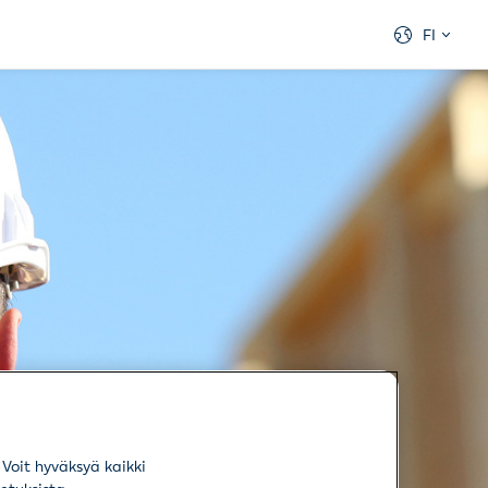
FI
Voit hyväksyä kaikki
Työnantaja täyttää