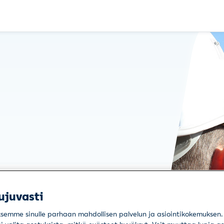
ujuvasti
emme sinulle parhaan mahdollisen palvelun ja asiointikokemuksen. 